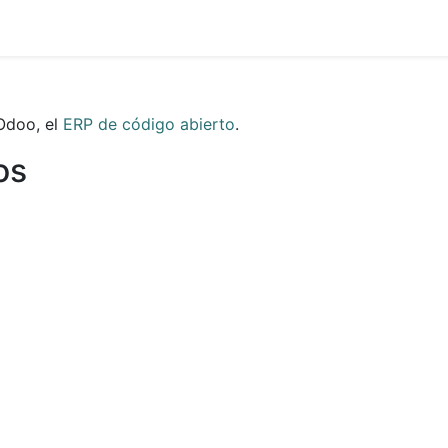
Odoo, el
ERP de código abierto
.
os